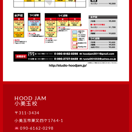
HOOD JAM
小美玉校
〒311-3434
小美玉市栗又四ケ1764-1
090-6162-0298